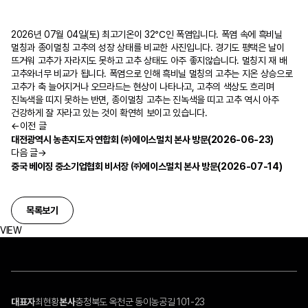
2026년 07월 04일(토) 최고기온이 32℃인 폭염입니다. 폭염 속에 흑비닐
멀칭과 종이멀칭 고추의 성장 상태를 비교한 사진입니다. 경기도 평택은 날이
뜨거워 고추가 자라지도 못하고 고추 상태도 아주 좋지않습니다. 멀칭지 재 배
고추와너무 비교가 됩니다. 폭염으로 인해 흑비닐 멀칭의 고추는 지온 상승으로
고추가 축 늘어지거나 오므라드는 현상이 나타나고, 고추의 색상도 흐리며
진녹색을 띠지 못하는 반면, 종이멀칭 고추는 진녹색을 띠고 고추 역시 아주
건강하게 잘 자라고 있는 것이 확연히 보이고 있습니다.
←
이전 글
대전광역시 농촌지도자 연합회 ㈜에이스멀치 본사 방문(2026-06-23)
다음 글
→
중국 베이징 중소기업협회 비서장 ㈜에이스멀치 본사 방문(2026-07-14)
목록보기
VIEW
대표자
최현황
본사
충청북도 옥천군 동이농공길 101-23