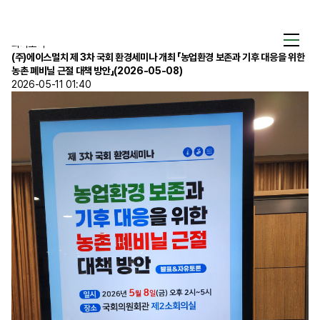
회사소식
회사소식
회사소식
(주)에이스멀치 제 3차 국회 환경세미나 개최 「농업환경 보존과 기후 대응을 위한
회사소개
농촌 폐비닐 근절 대책 방안」(2026-05-08)
2026-05-11 01:40
제품소개
사업영역
미디어
회사자료
고객지원