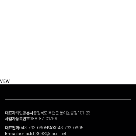
VIEW
대표자
최현황
본사
충청북도 옥천군 동이농공길 101-23
사업자등록번호
388-87-01759
대표전화
043-733-0605
FAX
043-733-0605
E-mail
acemulch3698@daum.net