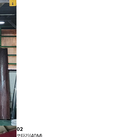
02
코타기(40M)