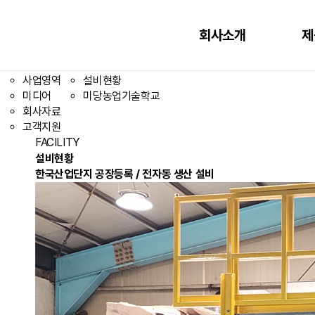
설비현황
사업영역
설비현황
회사소개
제
회사소개
국내시범포현황
제품소개
해외시범포현황
사업영역
설비현황
미디어
미당농업기술학교
회사자료
고객지원
FACILITY
설비현황
한국산업단지 공장등록 / 전자동 생산 설비