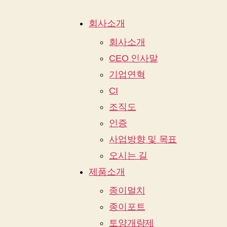
회사소개
회사소개
CEO 인사말
기업연혁
CI
조직도
인증
사업방향 및 목표
오시는 길
제품소개
종이멀치
종이포트
토양개량제