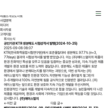
콘텐츠로
회사소식
건너뛰기
미디어
회사소식
회사소개
회사소식
제품소개
보도자료
사업영역
회사소개
미디어
회사자료
제품소개
고객지원
회사소식
공인기관 KTR 생분해도 시험성적서 발행(2024-10-25)
사업영역
2025-09-08 08:07
KTR(한국화학융합시험연구원)에서 표준물질대비 생분해도 97.7% (n=3,
77days) 결과의 시험성적서를 발행 받았습니다. 이는 (주)에이스멀치의 제품이
미디어
환경 친화적인 특성을 갖추고 있음을 입증하는 중요한 성과로, 지속 가능한 제품
개발과 환경 보호를 위한 노력의 결실입니다. 생분해도 시험은 제품이 토양
회사자료
환경에서 얼마나 분해되는지를 평가하는 과정으로, 이번 성적서는 (주)
에이스멀치가 개발한 친환경 100% 자연분해 기능성 종이멀치 필그린이
3~6개월이내 100% 자연분해 됨을 공식적으로 인증받은 결과입니다. (주)
고객지원
에이스멀치는 앞으로도 환경 보호와 지속 가능한 개발을 우선시하며,
친환경적인 기술과 제품 개발에 지속적으로 힘쓸 것입니다. 농민들에게 더 나은
제품을 제공하며, 환경과 사회에 기여하는 기업으로서의 책임을 다할 것입니다.
감사합니다.
(주)에이스멀치
←
이전 글
다음 글
→
벤처기업 인증획득(2024-09-06)
김장배추 시연회 개최(2024-11-12)