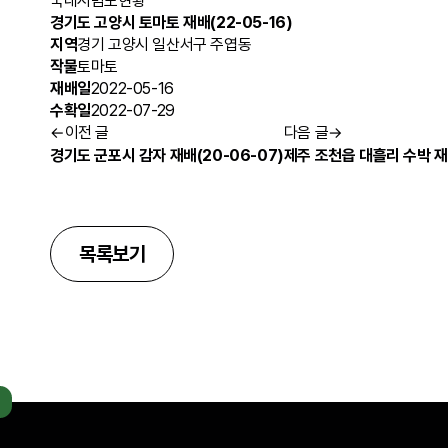
국내시범포현황
경기도 고양시 토마토 재배(22-05-16)
지역
경기 고양시 일산서구 주엽동
작물
토마토
재배일
2022-05-16
수확일
2022-07-29
←
이전 글
다음 글
→
경기도 군포시 감자 재배(20‎-06-0‎7)
제주 조천읍 대흘리 수박 재배(‎
목록보기